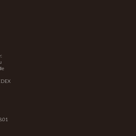
:
u
le
EDEX
8.01