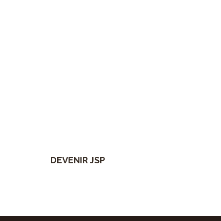
Modalités pour devenir JSP
Je découvre
DEVENIR JSP