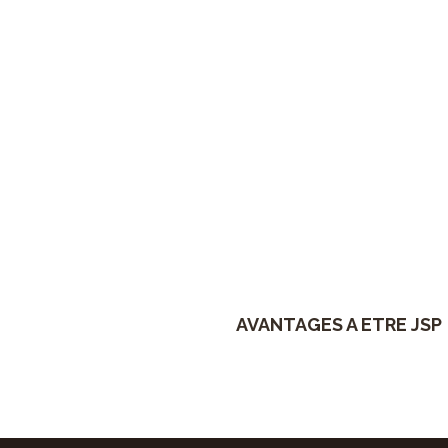
Avantages à être JSP
Je découvre
AVANTAGES A ETRE JSP