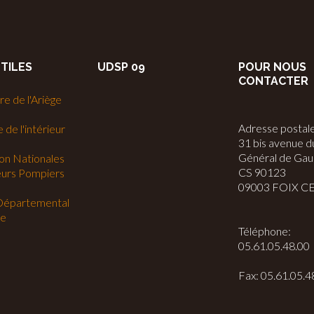
UTILES
UDSP 09
POUR NOUS
CONTACTER
e de l'Ariège
Adresse postale
 de l'intérieur
31 bis avenue d
Général de Gaul
on Nationales
CS 90123
eurs Pompiers
09003 FOIX C
Départemental
ge
Téléphone:
05.61.05.48.00
Fax: 05.61.05.4