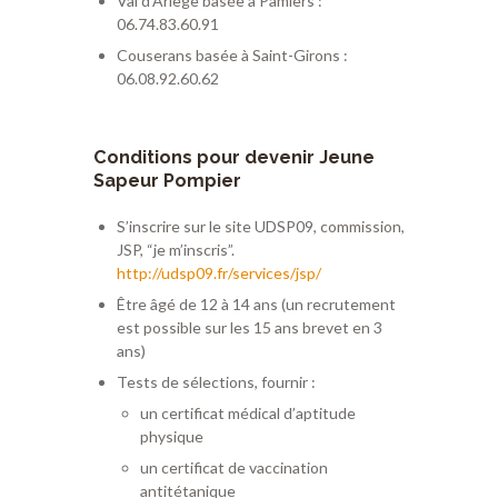
Val d’Ariège basée à Pamiers :
06.74.83.60.91
Couserans basée à Saint-Girons :
06.08.92.60.62
Conditions pour devenir Jeune
Sapeur Pompier
S’inscrire sur le site UDSP09, commission,
JSP, “je m’inscris”.
http://udsp09.fr/services/jsp/
Être âgé de 12 à 14 ans (un recrutement
est possible sur les 15 ans brevet en 3
ans)
Tests de sélections, fournir :
un certificat médical d’aptitude
physique
un certificat de vaccination
antitétanique