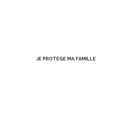
Les DAAF, pour ma famille
Je protège les miens
JE PROTEGE MA FAMILLE
Où installer un DAAF?
Je me renseigne